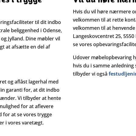
Hvis du vil høre nærmere 
velkommen til at rette kont
ngsfaciliteter til dit indbo
velkommen til at henvende 
ntrale beliggenhed i Odense,
Langeskovcentret 25, 5550 
og Jylland. Dine møbler vil
se vores opbevaringsfacilit
gt at afsætte en del af
Udover møbelopbevaring hjæ
hvis du i samme anledning s
tilbyder vi også
festudljeni
ret og aflåst lagerhal med
n garanti for, at dit indbo
hænder. Vi tilbyder at hente
ulighed for at aflevere
for at se vores trygge
r i vores varetægt.