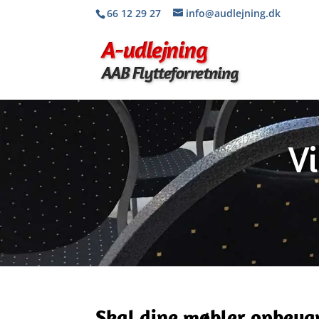
66 12 29 27
info@audlejning.dk
V
Skal dine møbler opbevar