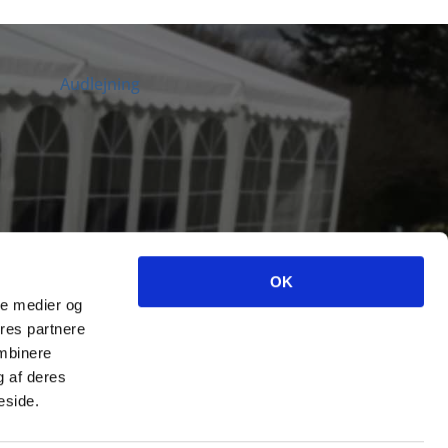
Audlejning
OK
ale medier og
ores partnere
ombinere
g af deres
eside.