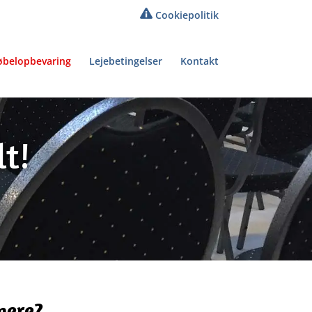
Cookiepolitik
belopbevaring
Lejebetingelser
Kontakt
t!
mere?