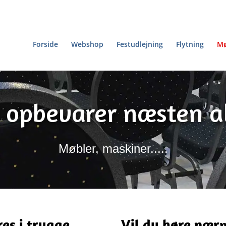
Forside
Webshop
Festudlejning
Flytning
Mø
i opbevarer næsten al
Møbler, maskiner.....
es i trygge
Vil du høre nær